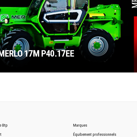
MERLO 17M P40.17EE
e Btp
Marques
t
Équibement professionnels