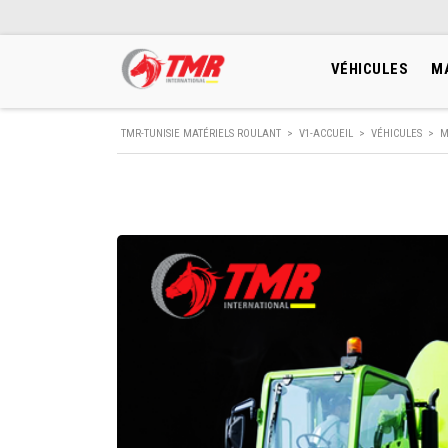
VÉHICULES
M
TMR-TUNISIE MATÉRIELS ROULANT
>
V1-ACCUEIL
>
VÉHICULES
>
M