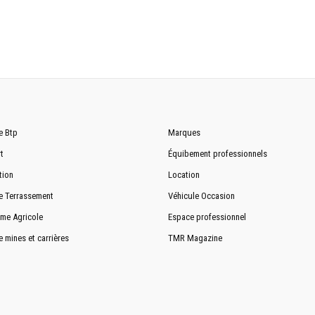
e Btp
Marques
t
Équibement professionnels
tion
Location
e Terrassement
Véhicule Occasion
me Agricole
Espace professionnel
e mines et carrières
TMR Magazine