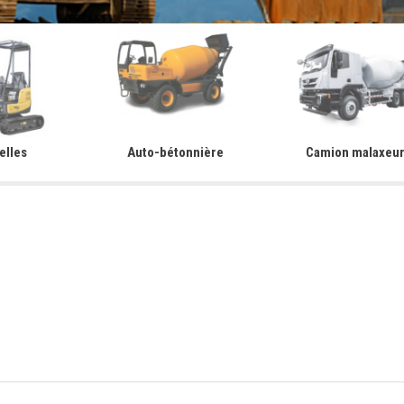
elles
Auto-bétonnière
Camion malaxeu