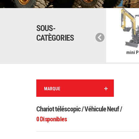
SOUS-
CATÈGORIES
ue automotrice
Pelles
mini P
MARQUE
Chariot téléscopic / Véhicule Neuf /
0
Disponibles