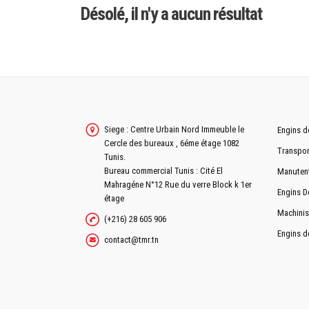
Désolé, il n'y a aucun résultat
Siege : Centre Urbain Nord Immeuble le
Engins d
Cercle des bureaux , 6éme étage 1082
Transpor
Tunis.
Bureau commercial Tunis : Cité El
Manuten
Mahragéne N°12 Rue du verre Block k 1er
Engins D
étage
Machinis
(+216) 28 605 906
Engins d
contact@tmr.tn