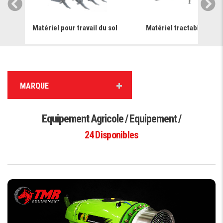
ge &
Matériel pour travail du sol
Matériel tractable
MARQUE
Equipement Agricole / Equipement /
24
Disponibles