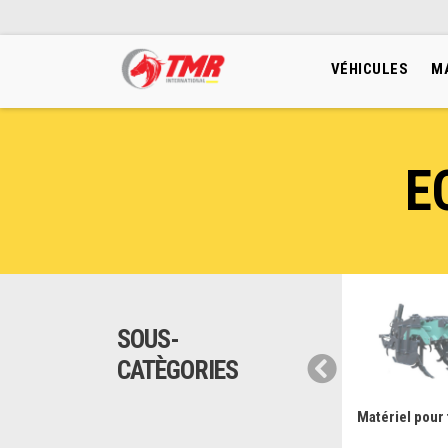
VÉHICULES
M
E
SOUS-
CATÈGORIES
stème Irrigation
Equipement Jardinage &
Matériel pour 
Urbanisme