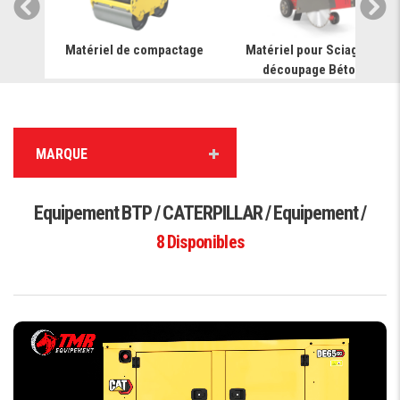
on de
Matériel de compactage
Matériel pour Sciage et
découpage Béton
MARQUE
Equipement BTP / CATERPILLAR / Equipement /
8
Disponibles