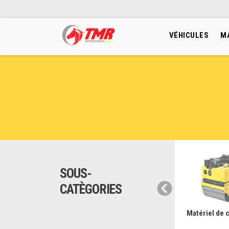
VÉHICULES
M
SOUS-
CATÈGORIES
anutention Btp
Matériel de protection de
Matériel de
chantier