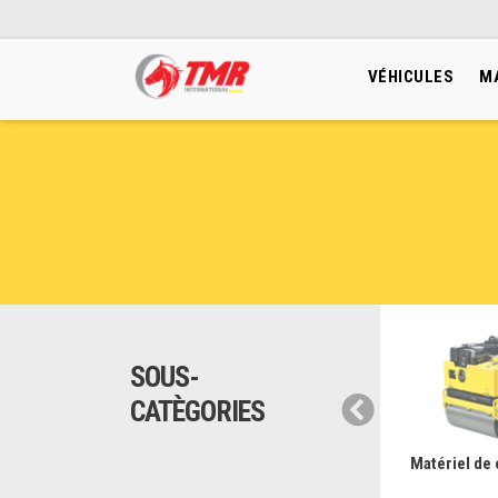
VÉHICULES
M
SOUS-
CATÈGORIES
anutention Btp
Matériel de protection de
Matériel de
chantier