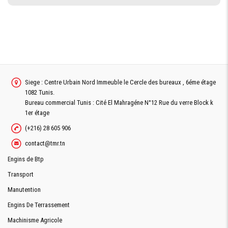
Siege : Centre Urbain Nord Immeuble le Cercle des bureaux , 6éme étage
1082 Tunis.
Bureau commercial Tunis : Cité El Mahragéne N°12 Rue du verre Block k
1er étage
(+216) 28 605 906
contact@tmr.tn
Engins de Btp
Transport
Manutention
Engins De Terrassement
Machinisme Agricole