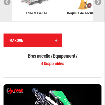
e
Benne tasseuse
Béquille de sécurité
MARQUE
Bras nacelle / Equipement /
4
Disponibles