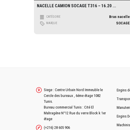
NACELLE CAMION SOCAGE T316 – 16.20 ...
Bras nacelle
CATÉGORIE
SOCAGE
MARQUE
Siege : Centre Urbain Nord Immeuble le
Engins d
Cercle des bureaux , 6éme étage 1082
Transpor
Tunis.
Bureau commercial Tunis : Cité El
Manuten
Mahragéne N°12 Rue du verre Block k 1er
Engins D
étage
Machinis
(+216) 28 605 906