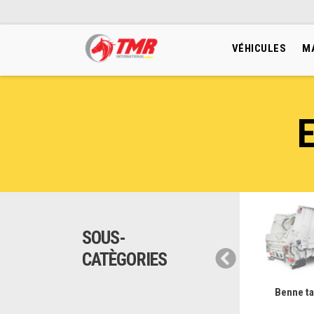
VÉHICULES
M
SOUS-
CATÈGORIES
Plateau
Benne basculante
Benne t