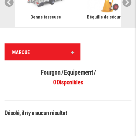
e
Benne tasseuse
Béquille de sécurité
MARQUE
Fourgon / Equipement /
0
Disponibles
Désolé, il n'y a aucun résultat