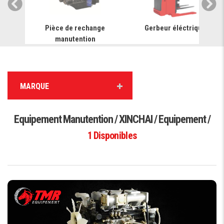
ariot
Pièce de rechange
Gerbeur éléctrique
manutention
MARQUE
Equipement Manutention / XINCHAI / Equipement /
1
Disponibles