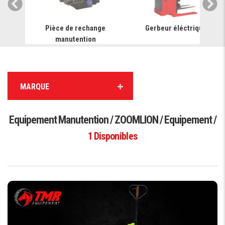
ariot
Pièce de rechange
Gerbeur éléctrique
manutention
MARQUE
Equipement Manutention / ZOOMLION / Equipement /
1
Disponibles