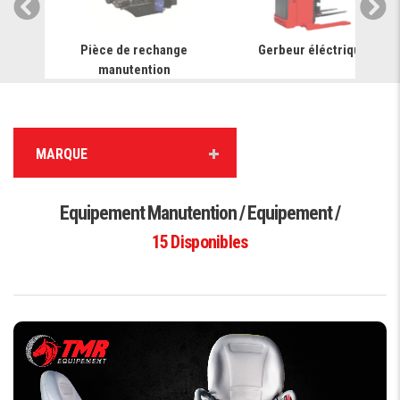
ariot
Pièce de rechange
Gerbeur éléctrique
manutention
MARQUE
Equipement Manutention / Equipement /
15
Disponibles