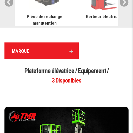
ariot
Pièce de rechange
Gerbeur éléctrique
manutention
MARQUE
Plateforme élévatrice / Equipement /
3
Disponibles