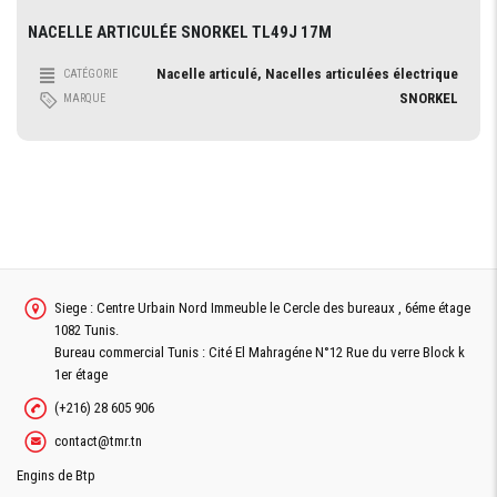
NACELLE ARTICULÉE SNORKEL TL49J 17M
Nacelle articulé, Nacelles articulées électrique
CATÉGORIE
SNORKEL
MARQUE
Siege : Centre Urbain Nord Immeuble le Cercle des bureaux , 6éme étage
1082 Tunis.
Bureau commercial Tunis : Cité El Mahragéne N°12 Rue du verre Block k
1er étage
(+216) 28 605 906
contact@tmr.tn
Engins de Btp