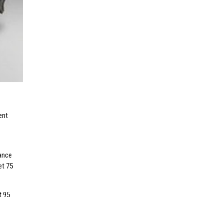
ent
sance
et 75
t 95