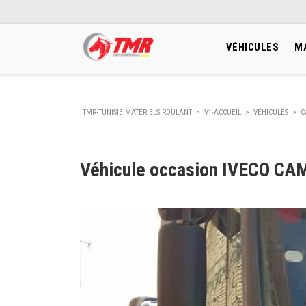
VÉHICULES
M
TMR-TUNISIE MATÉRIELS ROULANT
>
V1-ACCUEIL
>
VÉHICULES
>
C
Véhicule occasion IVECO CA