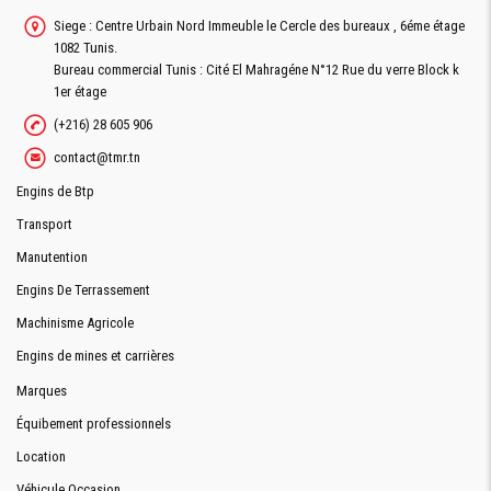
Siege : Centre Urbain Nord Immeuble le Cercle des bureaux , 6éme étage
1082 Tunis.
Bureau commercial Tunis : Cité El Mahragéne N°12 Rue du verre Block k
1er étage
(+216) 28 605 906
contact@tmr.tn
Engins de Btp
Transport
Manutention
Engins De Terrassement
Machinisme Agricole
Engins de mines et carrières
Marques
Équibement professionnels
Location
Véhicule Occasion