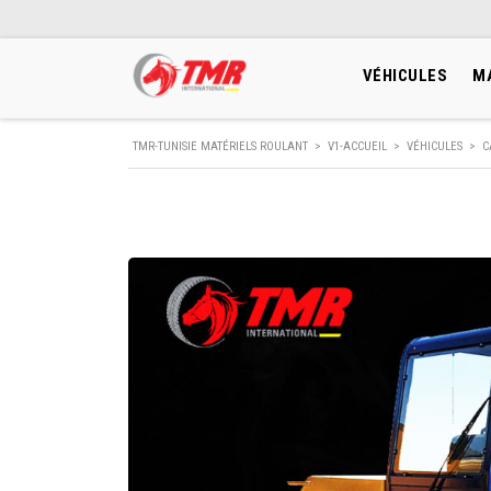
VÉHICULES
M
TMR-TUNISIE MATÉRIELS ROULANT
>
V1-ACCUEIL
>
VÉHICULES
>
C