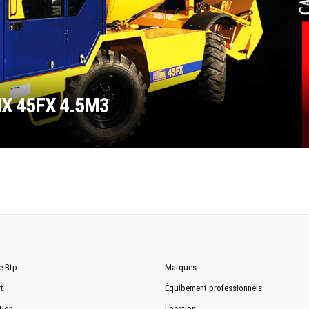
X 45FX 4.5M3
e Btp
Marques
t
Équibement professionnels
tion
Location