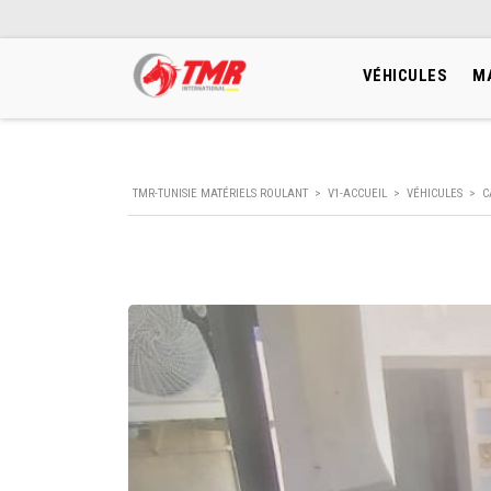
VÉHICULES
M
TMR-TUNISIE MATÉRIELS ROULANT
>
V1-ACCUEIL
>
VÉHICULES
>
C