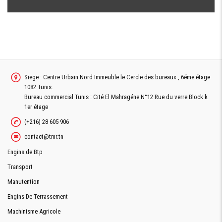
Siege : Centre Urbain Nord Immeuble le Cercle des bureaux , 6éme étage
1082 Tunis.
Bureau commercial Tunis : Cité El Mahragéne N°12 Rue du verre Block k
1er étage
(+216) 28 605 906
contact@tmr.tn
Engins de Btp
Transport
Manutention
Engins De Terrassement
Machinisme Agricole