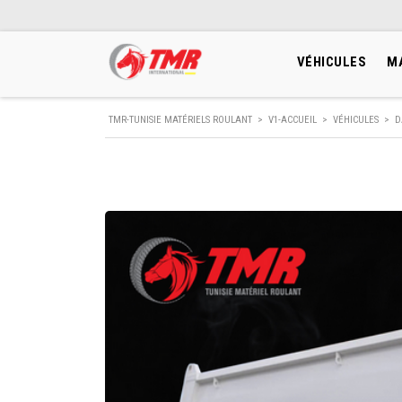
VÉHICULES
M
TMR-TUNISIE MATÉRIELS ROULANT
>
V1-ACCUEIL
>
VÉHICULES
>
D