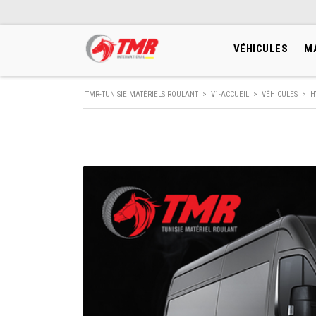
VÉHICULES
M
TMR-TUNISIE MATÉRIELS ROULANT
>
V1-ACCUEIL
>
VÉHICULES
>
H