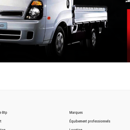
0
e Btp
Marques
t
Équibement professionnels
tion
Location