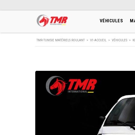
VÉHICULES
M
TMR-TUNISIE MATÉRIELS ROULANT
>
V1-ACCUEIL
>
VÉHICULES
>
K