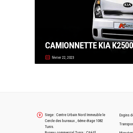
CAMIONNETTE KIA K250
février 22, 2023
Siege : Centre Urbain Nord Immeuble le
Engins d
Cercle des bureaux , 6éme étage 1082
Transpor
Tunis.
Bureau commercial Tunis : Cité El
Manuten