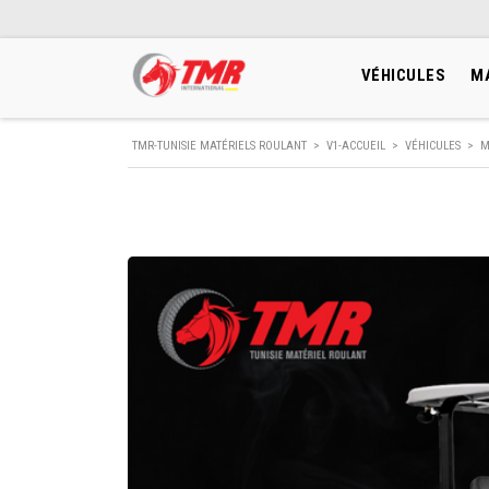
VÉHICULES
M
TMR-TUNISIE MATÉRIELS ROULANT
>
V1-ACCUEIL
>
VÉHICULES
>
M