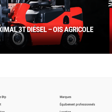
MAL 3T DIESEL – OIS AGRICOLE
e Btp
Marques
t
Équibement professionnels
tion
Location