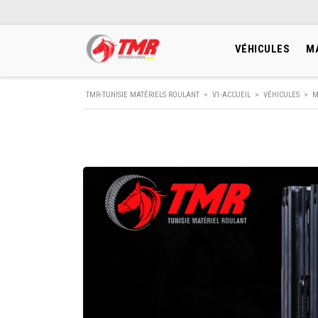
VÉHICULES
M
TMR-TUNISIE MATÉRIELS ROULANT
>
V1-ACCUEIL
>
VÉHICULES
>
M