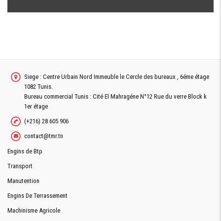
Siege : Centre Urbain Nord Immeuble le Cercle des bureaux , 6éme étage
1082 Tunis.
Bureau commercial Tunis : Cité El Mahragéne N°12 Rue du verre Block k
1er étage
(+216) 28 605 906
contact@tmr.tn
Engins de Btp
Transport
Manutention
Engins De Terrassement
Machinisme Agricole