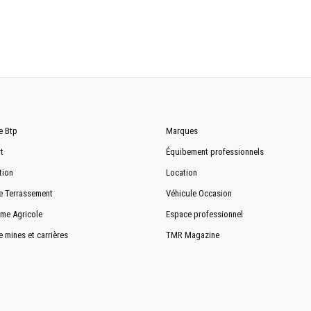
e Btp
Marques
t
Équibement professionnels
tion
Location
e Terrassement
Véhicule Occasion
me Agricole
Espace professionnel
e mines et carrières
TMR Magazine