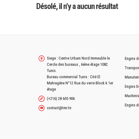
Désolé, il n'y a aucun résultat
Siege : Centre Urbain Nord Immeuble le
Engins d
Cercle des bureaux , 6éme étage 1082
Transpor
Tunis.
Bureau commercial Tunis : Cité El
Manuten
Mahragéne N°12 Rue du verre Block k 1er
Engins D
étage
Machinis
(+216) 28 605 906
Engins d
contact@tmr.tn