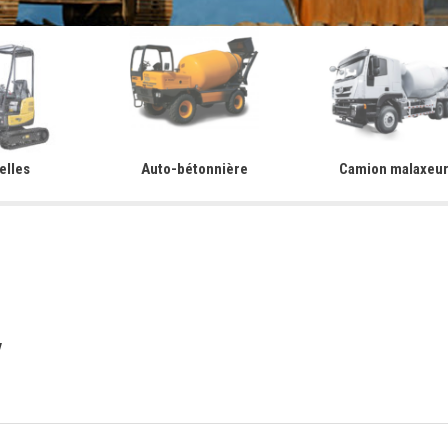
elles
Auto-bétonnière
Camion malaxeu
/