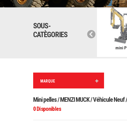
SOUS-
CATÈGORIES
ue automotrice
Pelles
mini P
MARQUE
Mini pelles / MENZI MUCK / Véhicule Neuf 
0
Disponibles