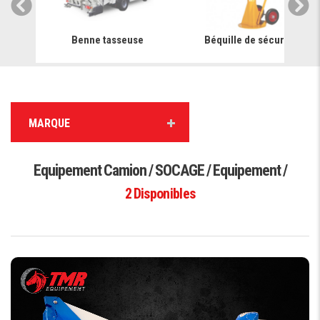
e
Benne tasseuse
Béquille de sécurité
MARQUE
Equipement Camion / SOCAGE / Equipement /
2
Disponibles