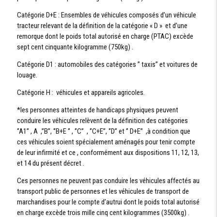
Catégorie D+E : Ensembles de véhicules composés d’un véhicule
tracteur relevant de la définition de la catégorie « D » et d’une
remorque dont le poids total autorisé en charge (PTAC) excède
sept cent cinquante kilogramme (750kg) .
Catégorie D1 : automobiles des catégories ’’ taxis’’ et voitures de
louage.
Catégorie H : véhicules et appareils agricoles.
*les personnes atteintes de handicaps physiques peuvent
conduire les véhicules relèvent de la définition des catégories
‘’A1’’ , A ,’’B’’, ‘’B+E ‘’ , ‘’C’’ , ‘’C+E’’, ‘’D’’ et ‘’ D+E’’ ,à condition que
ces véhicules soient spécialement aménagés pour tenir compte
de leur infirmité et ce , conformément aux dispositions 11, 12, 13,
et 14 du présent décret .
Ces personnes ne peuvent pas conduire les véhicules affectés au
transport public de personnes et les véhicules de transport de
marchandises pour le compte d’autrui dont le poids total autorisé
en charge excède trois mille cinq cent kilogrammes (3500kg) .