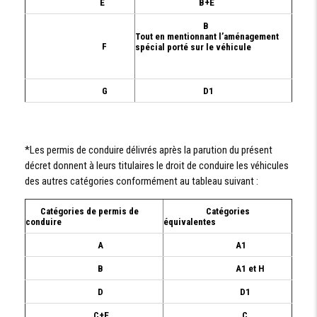
E
B+E
B
Tout en mentionnant l’aménagement
F
spécial porté sur le véhicule
G
D1
*Les permis de conduire délivrés après la parution du présent
décret donnent à leurs titulaires le droit de conduire les véhicules
des autres catégories conformément au tableau suivant :
Catégories de permis de
Catégories
conduire
équivalentes
A
A1
B
A1 et H
D
D1
C+E
C