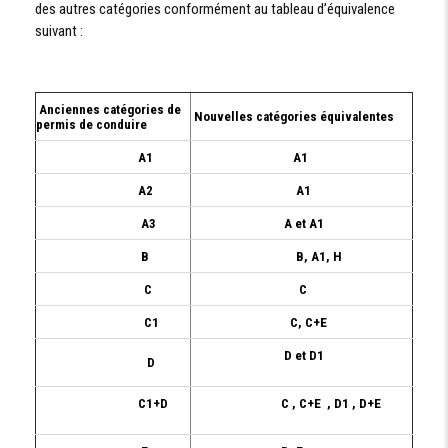
des autres catégories conformément au tableau d’équivalence
suivant :
Anciennes catégories de
Nouvelles catégories équivalentes
permis de conduire
A1
A1
A2
A1
A3
A et A1
B
B, A1, H
C
C
C1
C, C+E
D et D1
D
C1+D
C , C+E , D1 , D+E