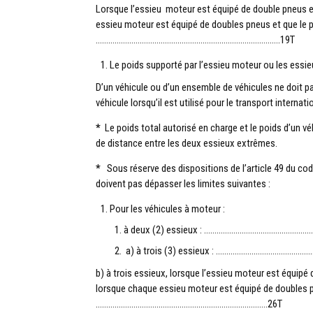
Lorsque l’essieu moteur est équipé de double pneus
essieu moteur est équipé de doubles pneus et que le 
…………………………………………………………………………….19T
Le poids supporté par l’essieu moteur ou les essi
D’un véhicule ou d’un ensemble de véhicules ne doit pa
véhicule lorsqu’il est utilisé pour le transport internati
*
Le poids total autorisé en charge et le poids d’un v
de distance entre les deux essieux extrêmes.
*
Sous réserve des dispositions de l’article 49 du code
doivent pas dépasser les limites suivantes :
Pour les véhicules à moteur :
à deux (2) essieux : …………………………………………
a) à trois (3) essieux : …………………………………
b) à trois essieux, lorsque l’essieu moteur est équi
lorsque chaque essieu moteur est équipé de doubles 
……………………………………………………………………….26T