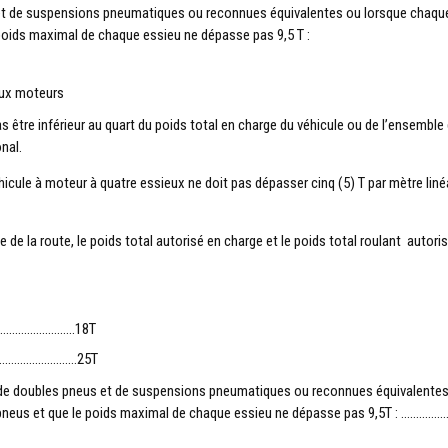
 et de suspensions pneumatiques ou reconnues équivalentes ou lorsque chaqu
poids maximal de chaque essieu ne dépasse pas 9,5 T :
eux moteurs
s être inférieur au quart du poids total en charge du véhicule ou de l’ensemble
onal.
éhicule à moteur à quatre essieux ne doit pas dépasser cinq (5) T par mètre liné
 de la route, le poids total autorisé en charge et le poids total roulant autori
………………………..18T
……………………………25T
pé de doubles pneus et de suspensions pneumatiques ou reconnues équivalente
pneus et que le poids maximal de chaque essieu ne dépasse pas 9,5T : ……………