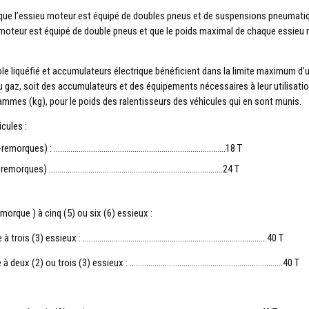
orsque l’essieu moteur est équipé de doubles pneus et de suspensions pneumati
moteur est équipé de double pneus et que le poids maximal de chaque essieu 
e liquéfié et accumulateurs électrique bénéficient dans la limite maximum d’
 gaz, soit des accumulateurs et des équipements nécessaires à leur utilisation
mmes (kg), pour le poids des ralentisseurs des véhicules qui en sont munis.
cules :
 semi-remorques) : ………………………………………………………………………..18 T
es semi-remorques) …………………………………………………………………………24 T
orque ) à cinq (5) ou six (6) essieux :
morque à trois (3) essieux : ……………………………………………………………………………..40 T
orque à deux (2) ou trois (3) essieux : ………………………………………………………………..40 T