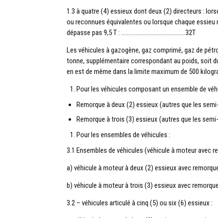
1.3 à quatre (4) essieux dont deux (2) directeurs : l
ou reconnues équivalentes ou lorsque chaque essieu 
dépasse pas 9,5 T : ……………………………………..32T
Les véhicules à gazogène, gaz comprimé, gaz de pétrol
tonne, supplémentaire correspondant au poids, soit du
en est de même dans la limite maximum de 500 kilogra
Pour les véhicules composant un ensemble de véhi
Remorque à deux (2) essieux (autres que les
Remorque à trois (3) essieux (autres que l
Pour les ensembles de véhicules :
3.1 Ensembles de véhicules (véhicule à moteur avec rem
a) véhicule à moteur à deux (2) essieux avec re
b) véhicule à moteur à trois (3) essieux avec rem
3.2 – véhicules articulé à cinq (5) ou six (6) essieux :