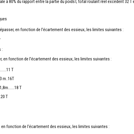
ale à 80% du rapport entre la partie du poidsT, total roulant réel excédent 32 T 
ques
passer, en fonction de l’écartement des essieux, les limites suivantes :
T
 :
en fonction de l’écartement des essieux, les limites suivantes :
……..11 T
,3 m..16T
à 1,8m…….18 T
.20 T
en fonction de l’écartement des essieux, les limites suivantes :