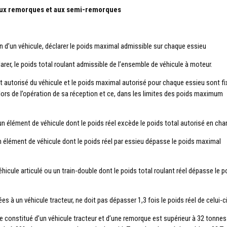
 aux remorques et aux semi-remorques
n d’un véhicule, déclarer le poids maximal admissible sur chaque essieu
clarer, le poids total roulant admissible de l’ensemble de véhicule à moteur.
ant autorisé du véhicule et le poids maximal autorisé pour chaque essieu sont f
 lors de l’opération de sa réception et ce, dans les limites des poids maximum
 un élément de véhicule dont le poids réel excède le poids total autorisé en cha
 un élément de véhicule dont le poids réel par essieu dépasse le poids maximal
véhicule articulé ou un train-double dont le poids total roulant réel dépasse le p
s à un véhicule tracteur, ne doit pas dépasser 1,3 fois le poids réel de celui-ci
le constitué d’un véhicule tracteur et d’une remorque est supérieur à 32 tonnes 