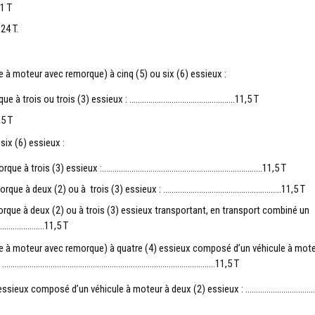
1 T
24 T.
 à moteur avec remorque) à cinq (5) ou six (6) essieux :
orque à trois ou trois (3) essieux : …………………………………………..11,5 T
5 T
six (6) essieux :
 remorque à trois (3) essieux :………………………………………………………………….11,5 T
remorque à deux (2) ou à trois (3) essieux : ………………………………………………..11,5 T
orque à deux (2) ou à trois (3) essieux transportant, en transport combiné un
………………….11,5 T
le à moteur avec remorque) à quatre (4) essieux composé d’un véhicule à mote
essieux : ………………………………………………………………………………………..11,5 T
(4) essieux composé d’un véhicule à moteur à deux (2) essieux : ……………………………