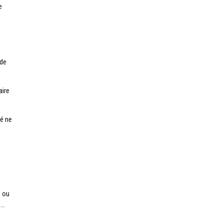
e
 de
aire
sé ne
s ou
….