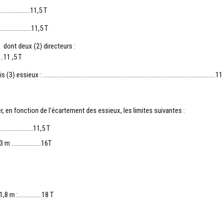
: ………………….11,5 T
 : ………………….11,5 T
 dont deux (2) directeurs :
1 ,5 T
lé à trois (3) essieux : ……………………………………………………………………………………………………..11
en fonction de l’écartement des essieux, les limites suivantes :
…………………….11,5 T
 1,3 m ………………..16T
à 1,8 m :…………….18 T