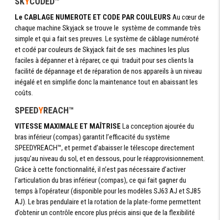
SK
Y
CODED™
Le CABLAGE NUMEROTE ET CODE PAR COULEURS
Au cœur de
chaque machine Skyjack se trouve le système de commande très
simple et qui a fait ses preuves. Le système de câblage numéroté
et codé par couleurs de Skyjack fait de ses machines les plus
faciles à dépanner et à réparer, ce qui traduit pour ses clients la
facilité de dépannage et de réparation de nos appareils à un niveau
inégalé et en simplifie donc la maintenance tout en abaissant les
coûts.
SPEED
Y
REACH™
VITESSE MAXIMALE ET MAÎTRISE
La conception ajourée du
bras inférieur (compas) garantit l’efficacité du système
SPEEDYREACH™, et permet d’abaisser le télescope directement
jusqu’au niveau du sol, et en dessous, pour le réapprovisionnement.
Grâce à cette fonctionnalité, il n’est pas nécessaire d’activer
l’articulation du bras inférieur (compas), ce qui fait gagner du
temps à l’opérateur (disponible pour les modèles SJ63 AJ et SJ85
AJ). Le bras pendulaire et la rotation de la plate-forme permettent
d’obtenir un contrôle encore plus précis ainsi que de la flexibilité