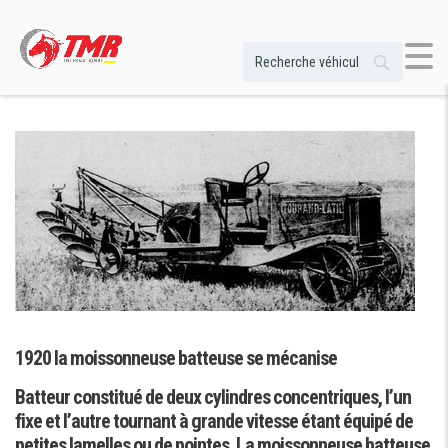
1920 la moissonneuse batteuse se mécanise
M
1
Batteur constitué de deux cylindres concentriques, l’un
fixe et l’autre tournant à grande vitesse étant équipé de
ce
petites lamelles ou de pointes. La moissonneuse batteuse