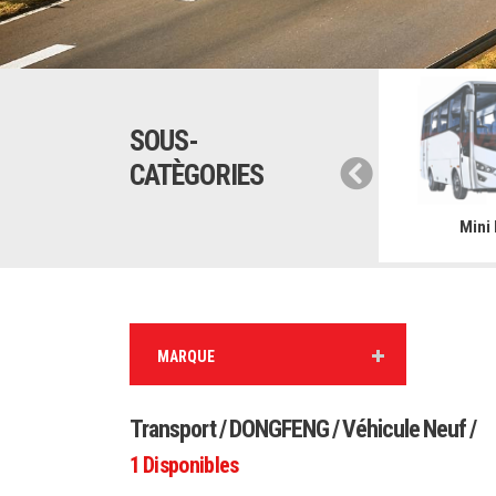
SOUS-
CATÈGORIES
emi remorque
Bus
Mini
MARQUE
Transport / DONGFENG / Véhicule Neuf /
1
Disponibles