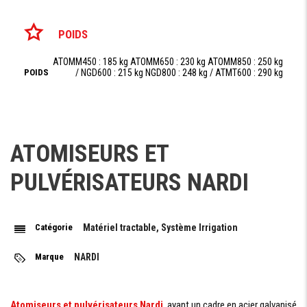
POIDS
ATOMM450 : 185 kg ATOMM650 : 230 kg ATOMM850 : 250 kg
POIDS
/ NGD600 : 215 kg NGD800 : 248 kg / ATMT600 : 290 kg
ATOMT 800 : 390 kg ATMT1000 : 480 kg ATMT1500 : 600 kg
ATOMISEURS ET
Demande De Devis
PULVÉRISATEURS NARDI
Demande Financement
Catégorie
Matériel tractable, Système Irrigation
Marque
NARDI
Atomiseurs et pulvérisateurs
Nardi
ayant un cadre en acier galvanisé