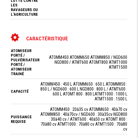
LUTTE CONTRE
LES
RAVAGEURS OU
L’AGRICULTURE
CARACTÉRISTIQUE
ATOMISEUR
PORTÉ /
ATOMM450 ATOMM650 ATOMM850 / NGD600
PULVÉRISATEUR
NGD800 / ATMT600 ATOMT800 ATMT1000
PORTÉ /
ATMT1500
ATOMISEUR
TRAINÉ
ATOMM450 : 450 L ATOMM650 : 650 L ATOMM850 :
850 L / NGD600 : 600 L NGD800 : 800 L / ATMT600 :
CAPACITÉ
600 L ATOMT 800 : 800 LATMT1000 : 1000 L
ATMT1500 : 1500 L
ATOMM450 : 20à35 cv ATOMM650 : 40à70 cv
ATOMM850 : 40à70cv / NGD600 : 30à35cv NGD800
PUISSANCE
: 30à40 cv / ATMT600 : 40à50 cv ATOMT 800 :
REQUISE
70à80 cv ATMT1000 : 70à80 cv ATMT1500 : 70à80
cv