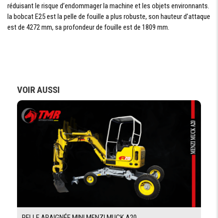
GODET À
réduisant le risque d’endommager la machine et les objets environnants.
lame abaisé 541 kg / lame relevée 334 kg
HAUTEUR
la bobcat E25 est la pelle de fouille a plus robuste, son hauteur d’attaque
MAXIMALE
est de 4272 mm, sa profondeur de fouille est de 1809 mm.
DIMENSIONS
EMPATTEMENT
1437 mm
VOIR AUSSI
LONGUEUR
4276 mm
LARGEUR
1400 mm
HAUTEUR
1456 mm
RAYON DE
1661 mm
BRAQUAGE
CINEMATIQUE DE TRAVAIL
HAUTEUR
4272 mm
D'ATTAQUE
PELLE ARAIGNÉE MINI MENZI MUCK A20