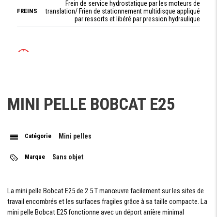
Frein de service hydrostatique par les moteurs de
FREINS
translation/ Frien de stationnement multidisque appliqué
par ressorts et libéré par pression hydraulique
SYSTÈME HYDRAULIQUE
pompe à piston 28.80 L/min - pompe à engrenage 19.20
DÉBIT
L/min L/min
MINI PELLE BOBCAT E25
PRESSION
290.00 bar
MAX
Catégorie
Mini pelles
PERFORMANCES
Marque
Sans objet
POIDS EN ORDRE
2441 kg
DE MARCHE
Au Balancier (ISO 6015) 15800 N / Au Godet (ISO
FORCE
La mini pelle Bobcat E25 de 2.5 T manœuvre facilement sur les sites de
D'ARRACHEMENT
6015) 22200 N
travail encombrés et les surfaces fragiles grâce à sa taille compacte. La
mini pelle Bobcat E25 fonctionne avec un déport arrière minimal
CAPACITÉ DU