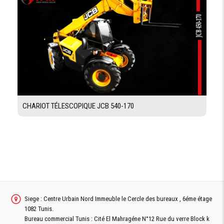
CABINE
CLIMATISATION
Oui
STRUCTURE
Oui / insonorosée
FOPS/ROPS
SIÉGE
à suspension pneumatique
RÉGLABLE
CHARIOT TÉLESCOPIQUE JCB 540-170
VISION
Oui
PANORAMIQUE
TEMOIN DE
Oui
STABILITÉ
STRUCTURE
FOPS/ROPS insonorosée
CABINE
Siege : Centre Urbain Nord Immeuble le Cercle des bureaux , 6éme étage
1082 Tunis.
Bureau commercial Tunis : Cité El Mahragéne N°12 Rue du verre Block k