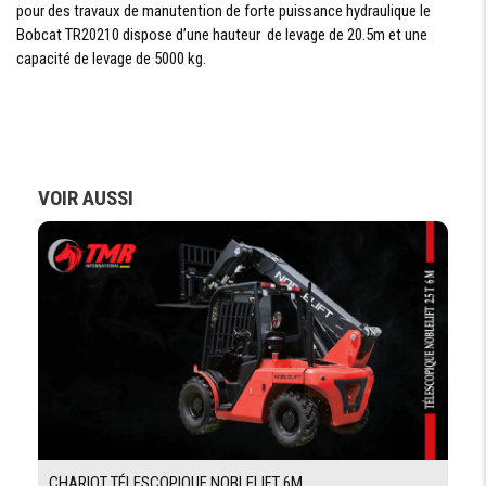
HAUTEUR DE
pour des travaux de manutention de forte puissance hydraulique le
LEVAGE MAX
Bobcat TR20210 dispose d’une hauteur de levage de 20.5m et une
PORTÉE
capacité de levage de 5000 kg.
18 100 mm
DROITE
MAXIMALE
VITESSE DE
40km/h
DÉPLACEMENT
RAYON DE
externe 5130 mm
BRAQUAGE
VOIR AUSSI
LEVAGE ET
à charge 25s/28s
EXTENSION DE
LA FLÉCHE
DESCENTE ET
à charge 12s/16s
RÉTRACTION
DE LA FLÉCHE
FORCE DE
12 000 daN
TRACTION
PNEUMATIQUE
CHARIOT TÉLESCOPIQUE NOBLELIFT 6M