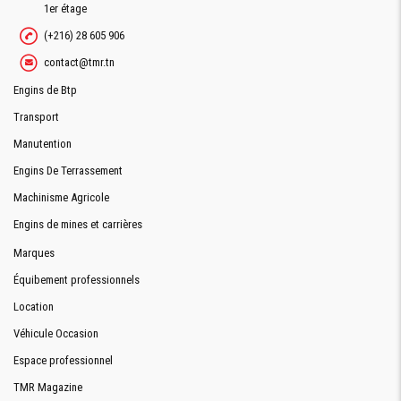
Demande De Devis
1er étage
(+216) 28 605 906
contact@tmr.tn
Demande Financement
Engins de Btp
Transport
Manutention
Engins De Terrassement
Machinisme Agricole
Engins de mines et carrières
Marques
Équibement professionnels
Location
Véhicule Occasion
Espace professionnel
TMR Magazine