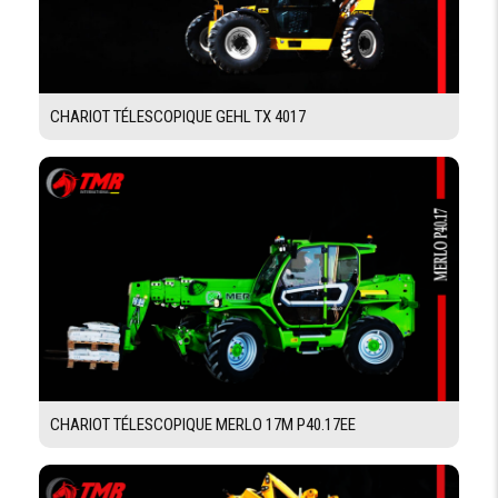
SERVICE
FREIN
Frein négatif à commande électrohydraulique sur l’essieu
DE
arrière
PARKING
CHARIOT TÉLESCOPIQUE GEHL TX 4017
SYSTÈME HYDRAULIQUE
TYPE DE
Pompe à engrenage double / 135 L/min/ 230 bar
SYSTÉME
HYDRAULIQUE
CAPACITÉ RÉSERVOIRS
CARBURANT
180 L
HUILE
9 L / Réservoir hydraulique 270L
CHARIOT TÉLESCOPIQUE MERLO 17M P40.17EE
CIRCUIT DE
14 L
REFROIDISEMENT