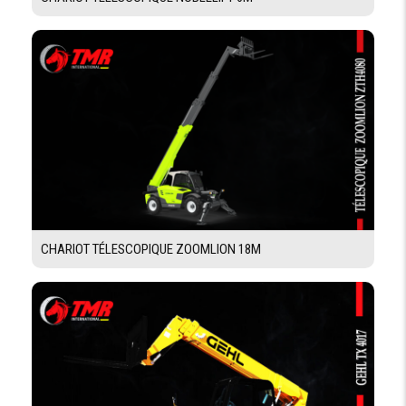
TYPE DE
Standard
PNEUMATIQUE
DIMENSION
18 — R22,5’’
PNEUS
DIMENSIONS
EMPATTEMENT
B N
LONGUEUR
8360 mm
LARGEUR
2380 mm / avec stabilisateur abaissés 4710 mm
CHARIOT TÉLESCOPIQUE ZOOMLION 18M
HAUTEUR
3030 mm
FREINAGE
FREIN
Freins à disques immergés dans l’huile dans les ponts
DE
avant et arrière