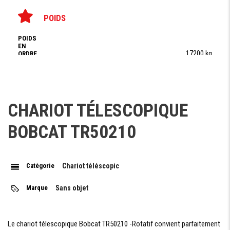
POIDS
POIDS
EN
17200 kg
ORDRE
DE
MARCHE
CHARIOT TÉLESCOPIQUE
STABILISATEUR
BOBCAT TR50210
STABILISATEUR
Télescopique
AVANT
Catégorie
Chariot téléscopic
PERFORMANCES
Marque
Sans objet
CAPACITÉ DE
5000KG
LEVAGE
CAPACITÉ À
Le chariot télescopique Bobcat TR50210 -Rotatif convient parfaitement
500 kg