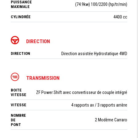
PUISSANCE
(74.9kw) 100/2200 (hp/tr/min)
MAXIMALE
CYLINDRÉE
4400 cc
DIRECTION
DIRECTION
Direction assistée Hydrostatique 4WD
TRANSMISSION
BOITE
ZF Power Shift avec convertisseur de couple intégré
VITESSE
VITESSE
4 rapports av / 3 rapports arrière
NOMBRE
2 Modème Carraro
DE
PONT