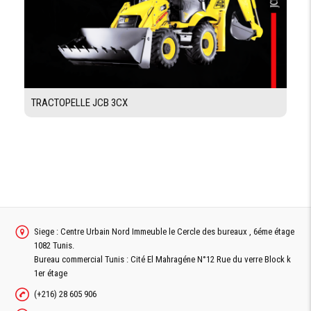
LA BENNE
HAUTEUR DE
2960 mm
DÉVERSEMENT
PROFONDEUR
4600 mm
DE FOUILLE DU
GODET
TRACTOPELLE JCB 3CX
PROFONDEUR
100 mm
D'ATTAQUE
SYSTÈME ELECTRIQUE
BATTERIE
12 V (180 Ah)
Siege : Centre Urbain Nord Immeuble le Cercle des bureaux , 6éme étage
1082 Tunis.
CAPACITÉ RÉSERVOIRS
Bureau commercial Tunis : Cité El Mahragéne N°12 Rue du verre Block k
1er étage
CARBURANT
120 L
(+216) 28 605 906
HUILE
10 L