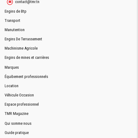
contact@tmr.tn
CIRCUIT
70 L
Engins de Btp
HYDRAULIQUE
Transport
CIRCUIT DE
13.5 L
REFROIDISEMENT
Manutention
Engins De Terrassement
Machinisme Agricole
CABINE
Engins de mines et carrières
STRUCTURE
oui
Marques
FOPS/ROPS
Équibement professionnels
CLIMATISATION
(en option)
Location
SIÉGE
ajustable et ergonomique
CONDUCTEUR
Véhicule Occasion
VISION
Espace professionnel
oui
PANORAMIQUE
TMR Magazine
Servo-hydraulique réglable par vérins
COMMANDE
Qui somme nous
CHARGEUR
pneumatiques
Guide pratique