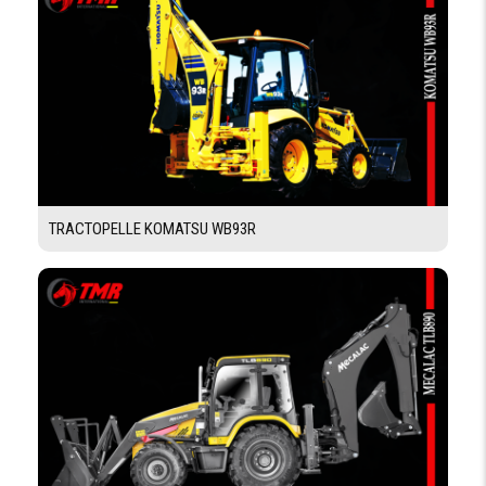
CAPACITÉ DE LA
1.1m3
BENNE
CAPACITÉ À
Godet standard 2000 kg / Godet pelle 1 400 kg
HAUTEUR DE
LEVAGE MAX
CAPACITÉ
0.27m3
GODET
FORCE
6392 kgf
D'ARRACHEMENT
DU GODET PELLE
TRACTOPELLE KOMATSU WB93R
FORCE DE
3316 kgf
CAVAGE
FORCE
8793 kgf
D'ARRACHEMENT
DE LA BENNE
DIMENSIONS
EMPATTEMENT
2090 mm