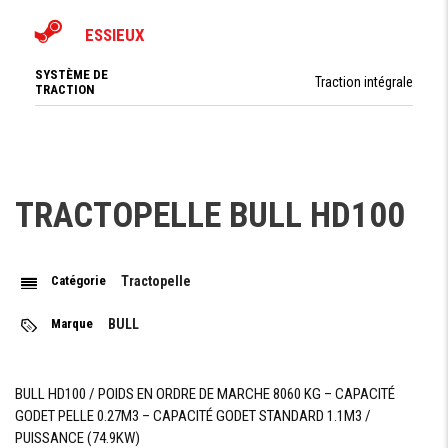
ESSIEUX
SYSTÈME DE
Traction intégrale
TRACTION
ESSIEUX
avec osscillation 16°
AVANT
ESSIEUX
Rigide
ARRIÉRE
TRACTOPELLE BULL HD100
DIFFÉRENTIEL
à report de couple
Catégorie
Tractopelle
FREINAGE
Marque
BULL
FREIN
Hydraulique Danfoss multi disques immergé dans l'huile
DE
SERVICE
BULL HD100 / POIDS EN ORDRE DE MARCHE 8060 KG – CAPACITÉ
FREIN
GODET PELLE 0.27M3 – CAPACITÉ GODET STANDARD 1.1M3 /
multi disques sur pont arrière
DE
PARKING
PUISSANCE (74.9KW)