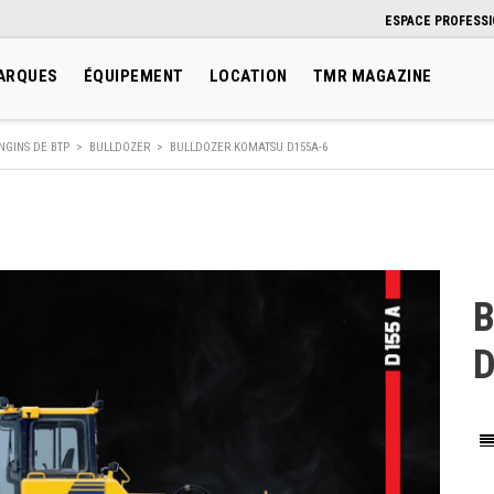
ESPACE PROFESS
ARQUES
ÉQUIPEMENT
LOCATION
TMR MAGAZINE
NGINS DE BTP
>
BULLDOZER
>
BULLDOZER KOMATSU D155A-6
D