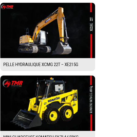
PELLE HYDRAULIQUE XCMG 22T – XE215G