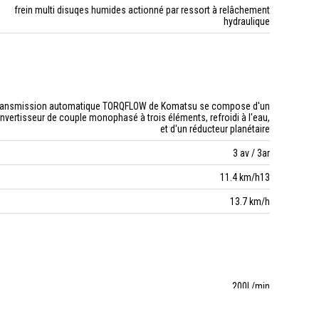
frein multi disuqes humides actionné par ressort à relâchement
hydraulique
ransmission automatique TORQFLOW de Komatsu se compose d'un
nvertisseur de couple monophasé à trois éléments, refroidi à l'eau,
et d'un réducteur planétaire
3 av / 3ar
11.4 km/h13
13.7 km/h
200L/min
27,5 MPa 280 kg/cm2