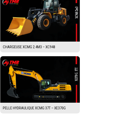
CHARGEUSE XCMG 2.4M3 – XC948
PELLE HYDRAULIQUE XCMG 37T – XE370G