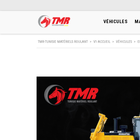
VÉHICULES
M
TMR-TUNISIE MATÉRIELS ROULANT
>
V1-ACCUEIL
>
VÉHICULES
>
E