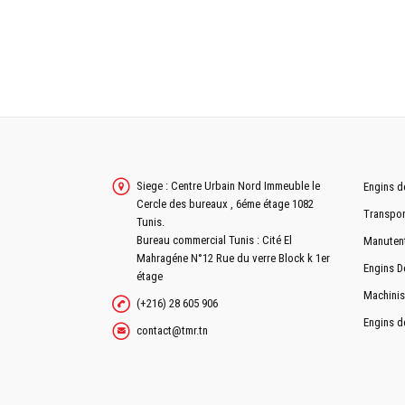
LAME
CAPACITÉ DE LA LAME
Doz
LARGEUR DE LA LAME
Siege : Centre Urbain Nord Immeuble le
Doz
Engins d
HAUTEUR DE LA LAME
Cercle des bureaux , 6éme étage 1082
Transpor
Tunis.
ENFONCEMENT MAX DANS LA TERRE
Bureau commercial Tunis : Cité El
Manuten
Mahragéne N°12 Rue du verre Block k 1er
Engins D
étage
Rég
ANGLE D'INCLINAISON MAX
Machinis
(+216) 28 605 906
Doz
Engins d
POIDS DE LA LAME
contact@tmr.tn