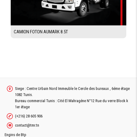
VITRE
Oui
ÉLECTRIQUE
SIÉGE
Oui
RÉGLABLE
CAMION FOTON AUMARK 8.5T
POST RADIO
Oui
CABINE
Canine avec couchette
Demande De Devis
Siege : Centre Urbain Nord Immeuble le Cercle des bureaux , 6éme étage
1082 Tunis.
Bureau commercial Tunis : Cité El Mahragéne N°12 Rue du verre Block k
1er étage
Demande Financement
(+216) 28 605 906
contact@tmr.tn
Engins de Btp