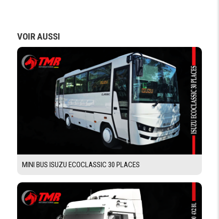
POIDS
PTAC
11 050 kg
VOIR AUSSI
POIDS
4 610 kg
À
VIDE
DIMENSIONS
EMPATTEMENT
4500 mm
LONGUEUR
7945 mm
HORS TOUT
RAYON DE
7900
BRAQUAGE
MINI BUS ISUZU ECOCLASSIC 30 PLACES
LONGUEUR
CARROSSABLE
8515
/ LONGUEUR
PLATEAU HORS
TOUT