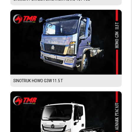
Pneumatique
FREINS
ABS
Oui
RALENTISSEUR
Oui
SUR
ÉCHAPPEMENT
RÉSERVOIR
CAPACITÉ
200 L
RÉSERVOIR
SINOTRUK HOWO G3W 11.5 T
EQUIPEMENTS
TACHYGRAPHE
Oui
VOLANT
Oui
RÉGLABLE
CLIMATISATION
Oui