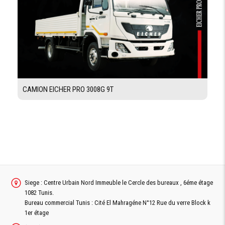
SIÈGE
CONDUCTEUR
RÉGLABLE
PROTECTEUR
D'ENCASTREMENT
AVANT
CAMION EICHER PRO 3008G 9T
Demande De Devis
Demande Financement
Siege : Centre Urbain Nord Immeuble le Cercle des bureaux , 6éme étage
1082 Tunis.
Bureau commercial Tunis : Cité El Mahragéne N°12 Rue du verre Block k
1er étage