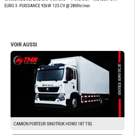
EURO 3 -PUISSANCE 92kW 125 CV @ 2800tr/min
POIDS
PTAC
8500 kg
POIDS
3100 kg
À
VIDE
VOIR AUSSI
DIMENSIONS
EMPATTEMENT
4400 mm
LARGEUR HORS
7718 mm
TOUT
LONGUEUR
8155 mm
HORS TOUT
CAMION PORTEUR SINOTRUK HOWO 18T T5G
CHASSIS