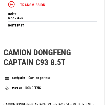
TRANSMISSION
BOÎTE
MANUELLE
BOÎTE FAST
(1701010-
C93727)
NOMBRE DE
6 rapports AV /1AR
RAPPORT
CAMION DONGFENG
TYPE
Monodisque à sec
D'EMBRAYAGE
CAPTAIN C93 8.5T
SYSTÈME DE
2 ROUES MOTRICES
CONDUITE
Catégorie
Camion porteur
DIRECTION
Marque
DONGFENG
DIRECTION
Hydraulique Assistée
CAMION DONGFENG CAPTAIN C93 – PTAC 8.5T – MOTEUR 3.9 l –