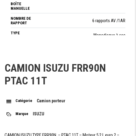
BOÎTE
MANUELLE
NOMBRE DE
6 rapports AV /1AR
RAPPORT
TYPE
Monodisque à sec
D'EMBRAYAGE
SYSTÈME DE
2 ROUES MOTRICES
CONDUITE
CAMION ISUZU FRR90N
DIRECTION
PTAC 11T
DIRECTION
Assistée
Catégorie
Camion porteur
POIDS
Marque
ISUZU
PTAC
11 000 kg
POIDS
CAMION ISUZU TYPE FRR90N – PTAC 11T – Moteur 5.2 l euro 2 –