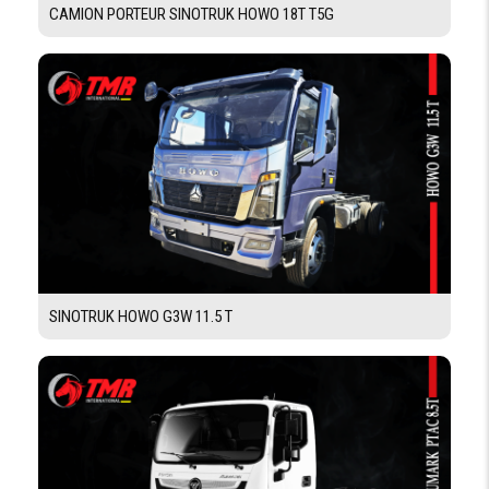
CAMION PORTEUR SINOTRUK HOWO 18T T5G
FREINAGE
SYSTEME DE
FREINAGE
AVEC
SÉCHEUR
D'AIR / FREIN
SUR
ECHAPEMENT
/ ABS
PNEUMATIQUE
SINOTRUK HOWO G3W 11.5 T
DIMENSION
235/75 R17.5
PNEUS AV
/AR
RÉSERVOIR