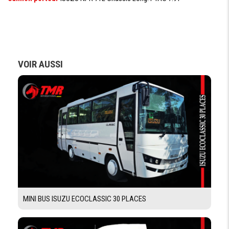
EMPATTEMENT
3815 mm
LONGUEUR
HORS TOUT
VOIR AUSSI
CHASSIS
SUSPENSION
Ressorts à lames + amortisseus télescopiques
AVANT
SUSPENSION
Ressorts à lames + amortisseus télescopiques
ARRIÉRE
PNEUMATIQUE
TYPE DE
Gonflable
PNEUMATIQUE
MINI BUS ISUZU ECOCLASSIC 30 PLACES
DIMENSION
750/16
PNEUS