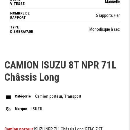
Manuelle
VITESSE
NOMBRE DE
5 rapports + ar
RAPPORT
TYPE
Monodisque à sec
D'EMBRAYAGE
DIRECTION
CAMION ISUZU 8T NPR 71L
DIRECTION
Assistée
Châssis Long
POIDS
Catégorie
Camion porteur, Transport
PTAC
7900 kg
Marque
ISUZU
DIMENSIONS
Camion porteur
ISUZU NPR 71L Châssis Long: PTAC 7.9T