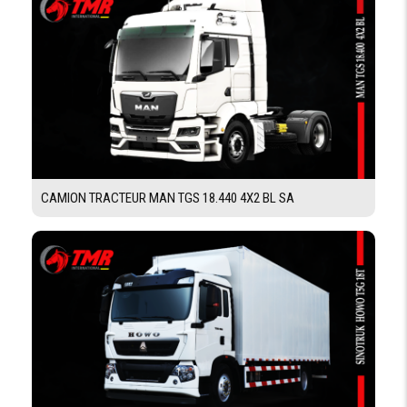
FREINAGE
FREINS
Disque à l'avant / Dique à l'arrière
COMMANDE DE
Hydraulique
FREINS
RALENTISSEUR
Oui
SUR
ÉCHAPPEMENT
CAMION TRACTEUR MAN TGS 18.440 4X2 BL SA
EQUIPEMENTS
POST
Oui
RADIO
SIÈGE
Oui
RÉGLABLE
CABINE
Inclinable