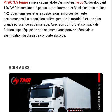
PTAC 3.5 tonne
simple cabine, doté d’un moteur
Iveco
3L développant
POIDS
146 CV DIN suralimenté par un turbo -Intercooler Muni d’un train roulant
4×2 roues jumelées et une suspension renforcée de haute
PTAC
3500 kg
performances. La propulsion arrière garantie la motricité et une plus
grande puissance au démarrage. Avec son confort et son pack de
finition super équipé de son segment vous pouvez découvrir la
DIMENSIONS
signification du plaisir de conduite absolue.
EMPATTEMENT
3450 - 3750 mm
LONGUEUR
5913 - 6523 mm
HORS TOUT
LARGEUR HORS
2010 mm
VOIR AUSSI
TOUT
RAYON DE
6573 - 8545 mm
BRAQUAGE
LONGUEUR
CARROSSABLE
3560 - 4160 mm
/ LONGUEUR
PLATEAU HORS
TOUT