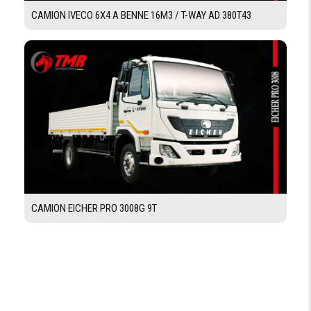
CLIMATISATION
chauffage et ventilation
CAMION IVECO 6X4 A BENNE 16M3 / T-WAY AD 380T43
VITRE
ÉLECTRIQUE
SIÈGE
RÉGLABLE
POST RADIO
CABINE
Semi-avancée et inclinable
CAMION EICHER PRO 3008G 9T
Demande De Devis
Demande Financement