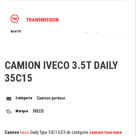
TRANSMISSION
BOITE
Manuelle synchronisée
VITESSE
NOMBRE DE
6 Rapport AV et 1 Ar
RAPPORT
VITESSE
CAMION IVECO 3.5T DAILY
120 km/h
MAXIMALE
35C15
TYPE
Monodisque à sec
D'EMBRAYAGE
Catégorie
Camion porteur
DIRECTION
Marque
IVECO
DIRECTION
Assistée et hydraulique
Camion
Iveco
Daily Type 35C15/E3 de catégorie
camion tourisme