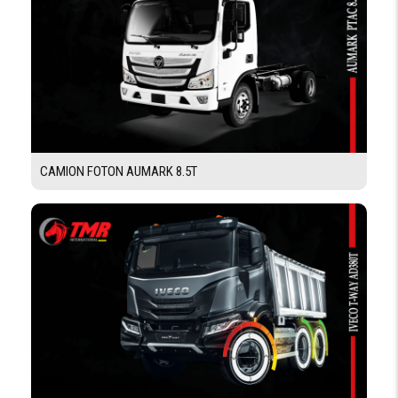
COMMANDE DE
Hydraulique
FREINS
ABS
RALENTISSEUR
SUR
ÉCHAPPEMENT
CAMION FOTON AUMARK 8.5T
RÉSERVOIR
CAPACITÉ
70 L
RÉSERVOIR
EQUIPEMENTS
VOLANT
RÉGLABLE EN
HAUTEUR