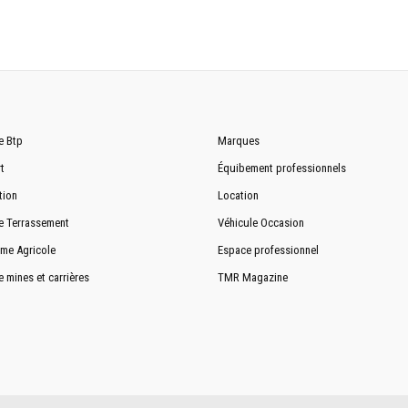
Assistée et hydraulique
5200 kg
e Btp
Marques
t
Équibement professionnels
tion
Location
e Terrassement
Véhicule Occasion
3450 - 3750 - 4100 - 4350 mm
me Agricole
Espace professionnel
5943 - 6553 - 6953 - 7373 mm
e mines et carrières
TMR Magazine
2010 mm
6573 - 7045 - 7595 - 7988 mm
2860 - 3460 - 3960 - 4550 mm