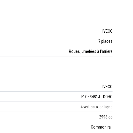
IVECO
7 places
Roues jumelées à l'arrière
IVECO
F1CE3481J - DOHC
4 verticaux en ligne
2998 cc
Common rail