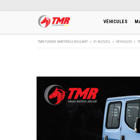
VÉHICULES
M
TMR-TUNISIE MATÉRIELS ROULANT
>
V1-ACCUEIL
>
VÉHICULES
>
T