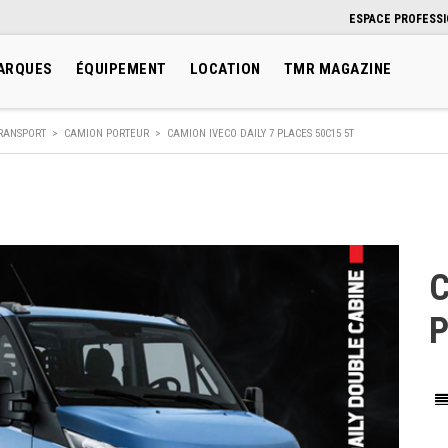
ESPACE PROFESS
ARQUES
ÉQUIPEMENT
LOCATION
TMR MAGAZINE
RANSPORT
>
CAMION PORTEUR
>
CAMION IVECO DAILY 7 PLACES 50C15 5T
C
P