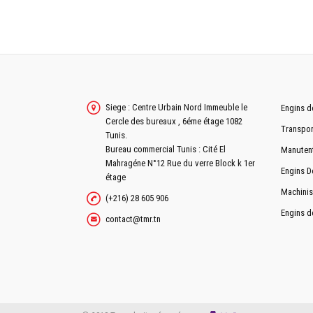
DIRECTION
POIDS
PTAC
Siege : Centre Urbain Nord Immeuble le
Engins d
Cercle des bureaux , 6éme étage 1082
Transpor
Tunis.
DIMENSIONS
Bureau commercial Tunis : Cité El
Manuten
Mahragéne N°12 Rue du verre Block k 1er
Engins D
EMPATTEMENT
étage
Machinis
LONGUEUR HORS TOUT
(+216) 28 605 906
Engins d
contact@tmr.tn
LARGEUR HORS TOUT
RAYON DE BRAQUAGE
LONGUEUR CARROSSABLE / LONGUEUR PLATEAU
HORS TOUT