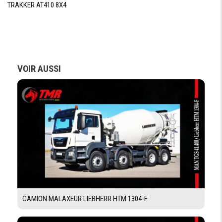
TRAKKER AT410 8X4
CAPACITÉ
10m3
NOMINALE
DIAMÉTRE
2350 mm
TAUX DE
58%
REMPLISSAGE
VOIR AUSSI
ECHELLE
0 ÷ 500 L
COMPTEUR
D'EAU
ROULEAUX
4 n
Demande De Devis
CAMION MALAXEUR LIEBHERR HTM 1304-F
Demande Financement