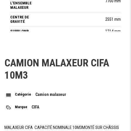
7700 mm
L'ENSEMBLE
MALAXEUR
CENTRE DE
2551 mm
GRAVITÉ
SURPLOMB
1214 mm
POIDS
à vide 4980 kg
CAMION MALAXEUR CIFA
MOTEUR
10M3
CAPACITÉ
800 L
RÉSERVOIR DE
BETONNIÉRE
Catégorie
Camion malaxeur
NIVEAU D'EAU
11.1m3
VOLUME
Marque
CIFA
17.02 m3
GÉOMÉTRIQUE
DE LA CUVE
VITESSE DE
14 rpm
MALAXEUR CIFA CAPACITÉ NOMINALE 10M3MONTÉ SUR CHÂSSIS
ROTATION