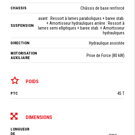
CHASSIS
Châssis de base renforcé
avant : Ressort à lames paraboliques + baree stab.
+ Amortisseur hydrauliques arrière : Ressort à
SUSPENSION
lames semi elliptiques + baree stab. + Amortisseur
hydrauliques
DIRECTION
Hydraulique assistée
MOTORISATION
Prise de Force (80 kW)
AUXILIAIRE
POIDS
PTC
45 T
DIMENSIONS
LONGUEUR
DE