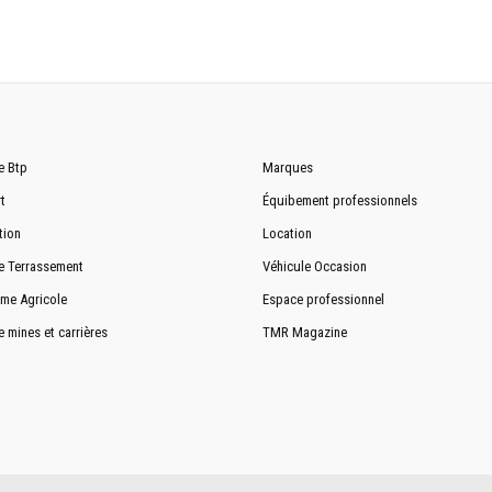
Tubless
315/80 R 22.5
e Btp
Marques
A Tambours
t
Équibement professionnels
Pneumatique
tion
Location
Oui
e Terrassement
Véhicule Occasion
me Agricole
Espace professionnel
e mines et carrières
TMR Magazine
500 L