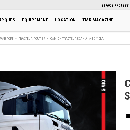
ESPACE PROFESS
ARQUES
ÉQUIPEMENT
LOCATION
TMR MAGAZINE
RANSPORT
>
TRACTEUR ROUTIER
>
CAMION TRACTEUR SCANIA 6X4 G410LA
S