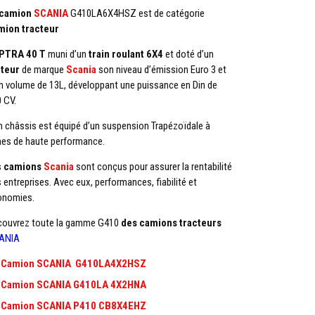
camion
SCANIA
G410LA6X4HSZ est de catégorie
mion tracteur
PTRA 40 T
muni d’un
train roulant 6X4
et doté d’un
teur
de marque
Scania
son niveau d’émission Euro 3 et
n volume de 13L, développant une puissance en Din de
 CV.
 châssis est équipé d’un suspension Trapézoïdale à
es de haute performance.
s
camions
Scania
sont conçus pour assurer la rentabilité
 entreprises. Avec eux, performances, fiabilité et
onomies.
couvrez toute la gamme G410
des camions tracteurs
ANIA
Camion SCANIA G410LA4X2HSZ
Camion SCANIA G410LA 4X2HNA
Camion SCANIA P410 CB8X4EHZ