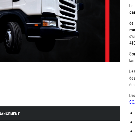
Le
ca
de
mo
d’u
410
Son
lam
Le
des
éc
Dé
SC
INANCEMENT