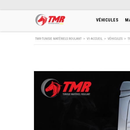
VÉHICULES
M
TMR-TUNISIE MATÉRIELS ROULANT
>
V1-ACCUEIL
>
VÉHICULES
>
T