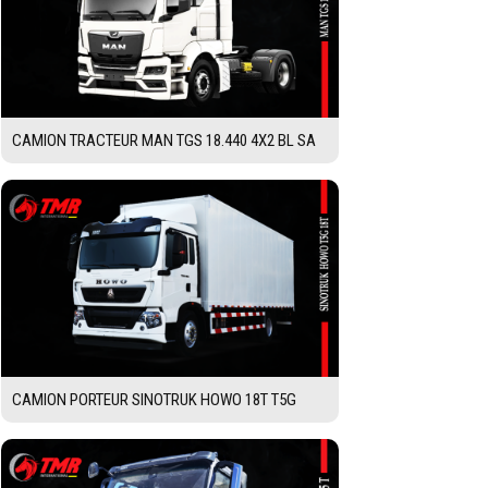
CAMION TRACTEUR MAN TGS 18.440 4X2 BL SA
CAMION PORTEUR SINOTRUK HOWO 18T T5G