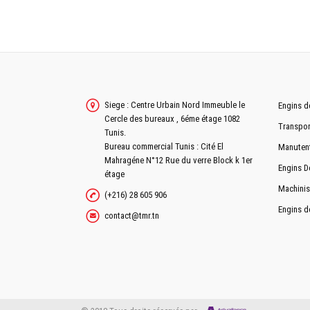
TYPE DE PNEUMATIQUE
DIMENSION PNEUS
FREINAGE
Siege : Centre Urbain Nord Immeuble le
Engins d
Cercle des bureaux , 6éme étage 1082
FREINS
Transpor
Tunis.
COMMANDE DE FREINS
Bureau commercial Tunis : Cité El
Manuten
Mahragéne N°12 Rue du verre Block k 1er
RALENTISSEUR SUR ÉCHAPPEMENT
Engins D
étage
Machinis
(+216) 28 605 906
Engins d
contact@tmr.tn
RÉSERVOIR
CAPACITÉ RÉSERVOIR
EQUIPEMENTS