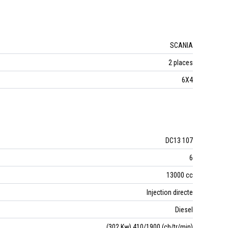
SCANIA
2 places
6X4
DC13 107
6
13000 cc
Injection directe
Diesel
(302 Kw) 410/1900 (ch/tr/min)