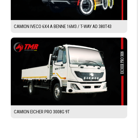
CAMION IVECO 6X4 A BENNE 16M3 / T-WAY AD 380T43
CAMION EICHER PRO 3008G 9T