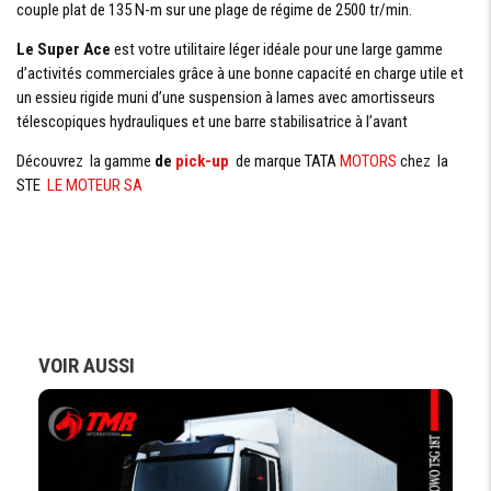
couple plat de 135 N-m sur une plage de régime de 2500 tr/min.
VITRE
ÉLÉCTRIQUE
Le Super Ace
est votre utilitaire léger idéale pour une large gamme
d’activités commerciales grâce à une bonne capacité en charge utile et
AUDIO
un essieu rigide muni d’une suspension à lames avec amortisseurs
PARE CHOCS
télescopiques hydrauliques et une barre stabilisatrice à l’avant
ARRIÈRE
Découvrez la gamme
de
pick-up
de marque TATA
MOTORS
chez la
STE
LE MOTEUR SA
DIMENSIONS
EMPATTEMENT
2380 mm
LONGUEUR
4320 mm
HORS TOUT
LARGEUR HORS
1565 mm
VOIR AUSSI
TOUT
HAUTEUR
1864 mm
HORS TOUT