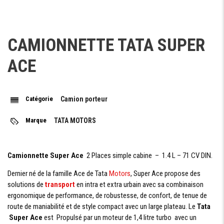
CHARGE
990 kg
UTILE
CAMIONNETTE TATA SUPER
SUSPENSION - CHÂSSIS
ACE
Essieu à roues indépendantes + ressorts
SUSPENSION
hélicoîdaux + amortisseurs téléscopiques
AVANT
hydrauliques + Barre stabilisatrice
Catégorie
Camion porteur
Essieu rigide, 05 ressorts à lames + amortisseurs
SUSPENSION
ARRIÈRE
téléscopiques hydraulique
Marque
TATA MOTORS
PNEUMATIQUE
175 R14 C
Camionnette Super Ace
2 Places simple cabine – 1.4 L – 71 CV DIN.
Dernier né de la famille Ace de Tata
Motors
, Super Ace propose des
EQUIPEMENTS
solutions de
transport
en intra et extra urbain avec sa combinaison
ergonomique de performance, de robustesse, de confort, de tenue de
CLIMATISATION
route de maniabilité et de style compact avec un large plateau. Le
Tata
VOLANT
Super Ace
est Propulsé par un moteur de 1,4 litre turbo avec un
RÉGLABLE