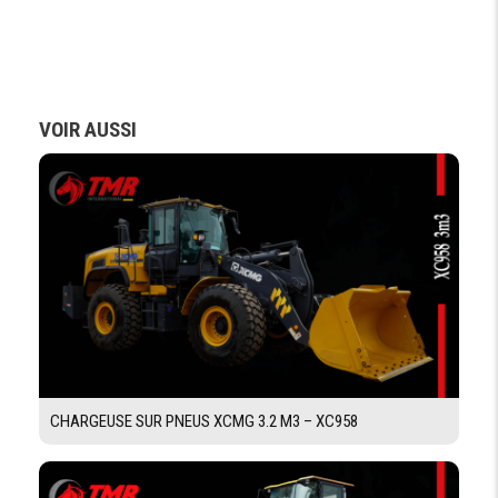
FREIN
Conforme à la norme ISO 3450:1985.
DE
SERVICE
VOIR AUSSI
PNEUMATIQUE
TYPE DE
Tout Terrain ( Radial)
PNEUMATIQUE
DIMENSION
23.5R25
ROUES AVANT
DIMENSION
23.5R25
ROUES
ARRIÉRE
SYSTÈME HYDRAULIQUE
CHARGEUSE SUR PNEUS XCMG 3.2 M3 – XC958
TYPE DE
pompe à pistons
SYSTÉME
HYDRAULIQUE