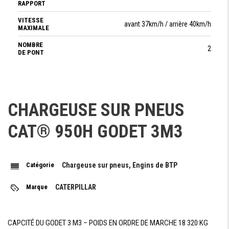
RAPPORT
VITESSE
avant 37km/h / arrière 40km/h
MAXIMALE
NOMBRE
2
DE PONT
ESSIEUX
CHARGEUSE SUR PNEUS
SYSTÈME
à quatres roues motrices
DE
CAT® 950H GODET 3M3
TRACTION
ESSIEUX
Rigide
AVANT
Catégorie
Chargeuse sur pneus, Engins de BTP
ESSIEUX
oscillant (angle d'oscillation 26°)
ARRIÉRE
Marque
CATERPILLAR
FREINAGE
CAPCITÉ DU GODET 3 M3 – POIDS EN ORDRE DE MARCHE 18 320 KG