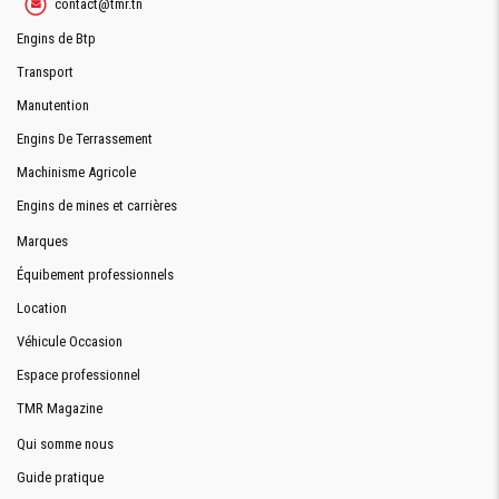
contact@tmr.tn
CABINE
Engins de Btp
CLIMATISATION
Oui
Transport
STRUCTURE
Oui
Manutention
FOPS/ROPS
Engins De Terrassement
Siège Comfort Cat (revêtement tissu) à
SIÉGE
CONDUCTEUR
suspension pneumatique
Machinisme Agricole
VISION
Engins de mines et carrières
Oui
PANORAMIQUE
Marques
Équibement professionnels
Location
Véhicule Occasion
Demande De Devis
Espace professionnel
TMR Magazine
Qui somme nous
Demande Financement
Guide pratique