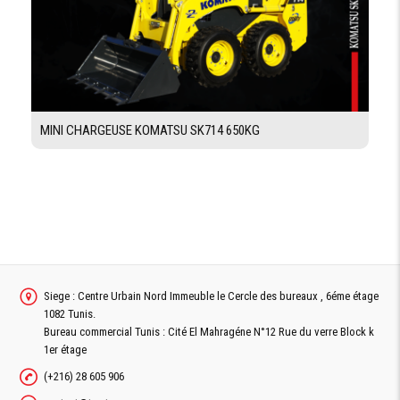
CAPACITÉ RÉSERVOIRS
CARBURANT
314 L
MINI CHARGEUSE KOMATSU SK714 650KG
HUILE
Moteur 30L
CIRCUIT DE
42 L
REFROIDISEMENT
CIRCUIT
110 L
HYDRAULIQUE
EQUIPEMENTS
Siege : Centre Urbain Nord Immeuble le Cercle des bureaux , 6éme étage
1082 Tunis.
Commandes électrohydrauliques, fonction de levage
COMMANDE
Bureau commercial Tunis : Cité El Mahragéne N°12 Rue du verre Block k
CHARGEUR
et d'inclinaison
1er étage
(+216) 28 605 906