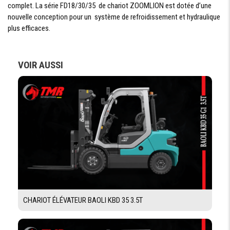
complet. La série FD18/30/35 de chariot ZOOMLION est dotée d’une
nouvelle conception pour un système de refroidissement et hydraulique
NOMBRE DE
2X2
ROUES
plus efficaces.
EMPATEMENT
1700 mm
DIMENSION
VOIR AUSSI
28x9-15-12PR
ROUES
AVANT
DIMENSION
6.50-10-10PR
ROUES
ARRIÉRE
LARGEUR DE
1000/970 mm
VOIE AV/AR
POIDS À VIDE
5105 kg
EQUIPEMENTS
CHARIOT ÉLÉVATEUR BAOLI KBD 35 3.5T
DIRECTION
ASSISTÉE
COLONNE