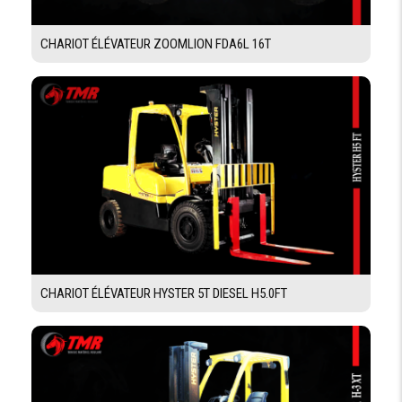
CHARIOT ÉLÉVATEUR ZOOMLION FDA6L 16T
CHARIOT ÉLÉVATEUR HYSTER 5T DIESEL H5.0FT