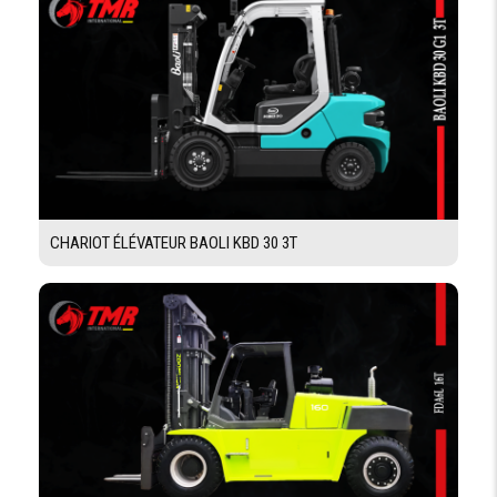
RÉGLABLE
SIÈGE
AVEC
CEINTURE
DE
SÉCURITÉ
Demande De Devis
CHARIOT ÉLÉVATEUR BAOLI KBD 30 3T
Demande Financement