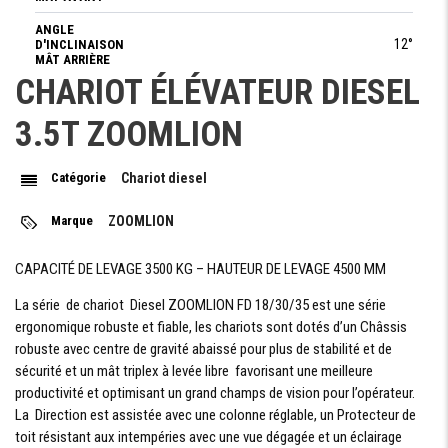
ANGLE
12°
D'INCLINAISON
MÂT ARRIÈRE
CHARIOT ÉLÉVATEUR DIESEL
VITESSE DE
LEVAGE
470/520 mm/s
3.5T ZOOMLION
MAXIMUM
(CHARGÉ/VIDE)
FORCE DE
Catégorie
Chariot diesel
TRACTION AU
18 kN
CROCHET EN
CHARGE
Marque
ZOOMLION
CAPACITÉ DE LEVAGE 3500 KG – HAUTEUR DE LEVAGE 4500 MM
TRANSMISSION
La série de chariot Diesel ZOOMLION FD 18/30/35 est une série
VITESSE DE
ergonomique robuste et fiable, les chariots sont dotés d’un Châssis
20 km/h
DÉPLACEMENT
EN CHARGE
robuste avec centre de gravité abaissé pour plus de stabilité et de
sécurité et un mât triplex à levée libre favorisant une meilleure
PENTE
20%
FRANCHISABLE
productivité et optimisant un grand champs de vision pour l’opérateur.
La Direction est assistée avec une colonne réglable, un Protecteur de
toit résistant aux intempéries avec une vue dégagée et un éclairage
ROUES - CHÂSSIS